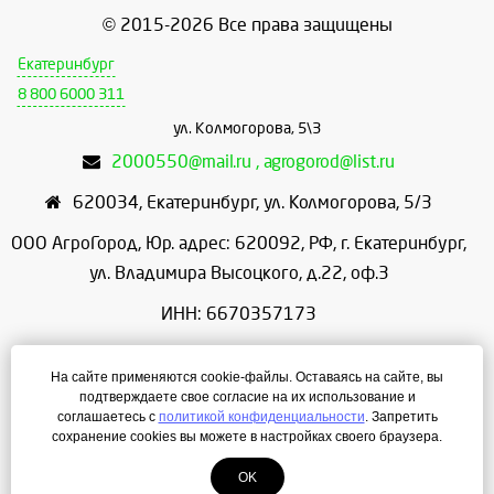
© 2015-2026 Все права защищены
Екатеринбург
8 800 6000 311
ул. Колмогорова, 5\3
2000550@mail.ru , agrogorod@list.ru
620034
,
Екатеринбург
,
ул. Колмогорова, 5/3
ООО АгроГород, Юр. адрес: 620092, РФ, г. Екатеринбург,
ул. Владимира Высоцкого, д.22, оф.3
ИНН: 6670357173
КПП: 667001001
На сайте применяются cookie-файлы. Оставаясь на сайте, вы
ОГРН: 1156658086166
подтверждаете свое согласие на их использование и
соглашаетесь с
политикой конфиденциальности
. Запретить
Режим работы: с 9:00 до 18:00
сохранение cookies вы можете в настройках своего браузера.
OK
Создание сайта
— ЛегионА