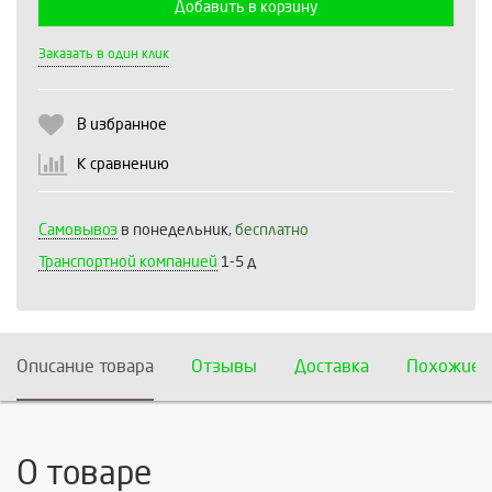
Добавить в корзину
Выберите количество:
Заказать в один клик
В избранное
Продолжить
Отмена
К сравнению
Самовывоз
в понедельник,
бесплатно
Транспортной компанией
1-5 д
Описание товара
Отзывы
Доставка
Похожие 
О товаре