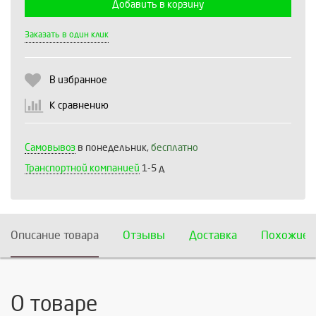
Добавить в корзину
Выберите количество:
Заказать в один клик
В избранное
Продолжить
Отмена
К сравнению
Самовывоз
в понедельник,
бесплатно
Транспортной компанией
1-5 д
Описание товара
Отзывы
Доставка
Похожие 
О товаре