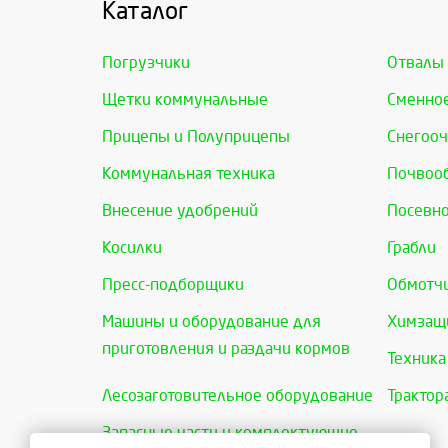
Каталог
Погрузчики
Отвалы
Щетки коммунальные
Сменно
Прицепы и Полуприцепы
Снегооч
Коммунальная техника
Почвоо
Внесение удобрений
Посевно
Косилки
Грабли
Пресс-подборщики
Обмотчи
Машины и оборудование для
Химзащи
приготовления и раздачи кормов
Техника
Лесозаготовительное оборудование
Трактор
Запасные части и комплектующие