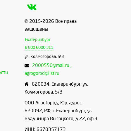
© 2015-2026 Все права
защищены
Екатеринбург
8 800 6000 311
ул. Колмогорова, 5\3
2000550@mail.ru ,
ости
agrogorod@list.ru
620034
,
Екатеринбург
,
ул.
Колмогорова, 5/3
ООО АгроГород, Юр. адрес:
620092, РФ, г. Екатеринбург, ул.
Владимира Высоцкого, д.22, оф.3
ИНН: 6670357173