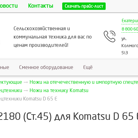
овости
Контакты
Скачать прайс-лист
Екатери
Сельскохозяйственная и
8 800 6
коммунальная техника для вас по
ул.
ценам производителей!
Колмого
5\3
ьные
Сменное оборудование
Ещё
лектующие
Ножи на отечечественную и импортную спецт
ецтехники
Ножи на технику Кomatsu
ецтехники Komatsu D 65 Е
180 (Ст.45) для Komatsu D 65 