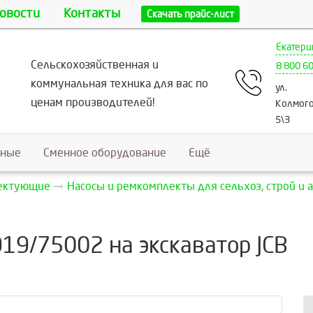
овости
Контакты
Скачать прайс-лист
Екатери
Сельскохозяйственная и
8 800 6
коммунальная техника для вас по
ул.
ценам производителей!
Колмого
5\3
ьные
Сменное оборудование
Ещё
лектующие
Насосы и ремкомплекты для сельхоз, строй и 
919/75002 на экскаватор JCB