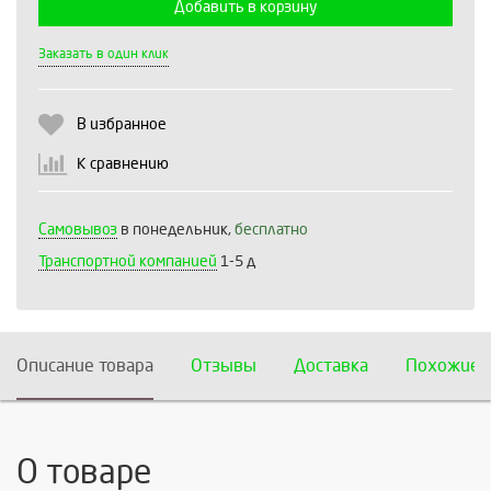
Добавить в корзину
Выберите количество:
Заказать в один клик
В избранное
Продолжить
Отмена
К сравнению
Самовывоз
в понедельник,
бесплатно
Транспортной компанией
1-5 д
Описание товара
Отзывы
Доставка
Похожие 
О товаре