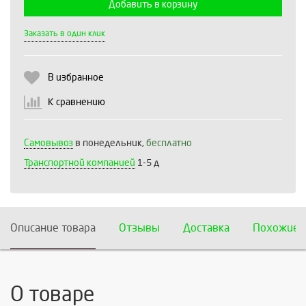
Добавить в корзину
Выберите количество:
Заказать в один клик
В избранное
Продолжить
Отмена
К сравнению
Самовывоз
в понедельник,
бесплатно
Транспортной компанией
1-5 д
Описание товара
Отзывы
Доставка
Похожие 
О товаре