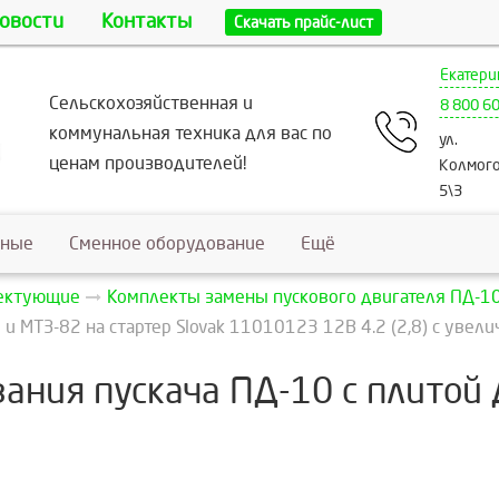
овости
Контакты
Скачать прайс-лист
Екатери
Сельскохозяйственная и
8 800 6
коммунальная техника для вас по
ул.
ценам производителей!
Колмого
5\3
ьные
Сменное оборудование
Ещё
лектующие
Комплекты замены пускового двигателя ПД-10
и МТЗ-82 на стартер Slovak 11010123 12В 4.2 (2,8) с увел
ания пускача ПД-10 с плитой Д