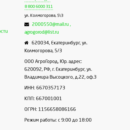
8 800 6000 311
ул. Колмогорова, 5\3
2000550@mail.ru ,
ости
agrogorod@list.ru
620034
,
Екатеринбург
,
ул.
Колмогорова, 5/3
ООО АгроГород, Юр. адрес:
620092, РФ, г. Екатеринбург, ул.
Владимира Высоцкого, д.22, оф.3
ИНН: 6670357173
КПП: 667001001
ОГРН: 1156658086166
Режим работы: с 9:00 до 18:00