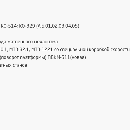
О-514; КО-829 (А,Б,01,02,03,04,05)
ода жатвенного механизма
-80.1, МТЗ-82.1; МТЗ-1221 со специальной коробкой скорос
(поворот платформы) ПБКМ-511(новая)
атных станов