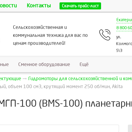
овости
Контакты
Скачать прайс-лист
Екатери
Сельскохозяйственная и
8 800 6
коммунальная техника для вас по
ул.
ценам производителей!
Колмого
5\3
ьные
Сменное оборудование
Ещё
лектующие
Гидромоторы для сельскохозяйственной и ко
й, объем 100 см3, крутящий момент 250 об/мин, Akita
 МГП-100 (BMS-100) планетар