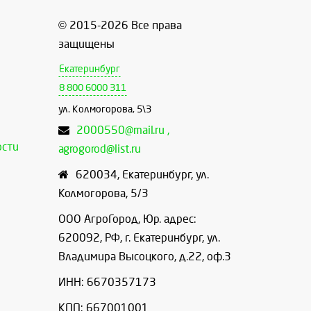
© 2015-2026 Все права
защищены
Екатеринбург
8 800 6000 311
ул. Колмогорова, 5\3
2000550@mail.ru ,
ости
agrogorod@list.ru
620034
,
Екатеринбург
,
ул.
Колмогорова, 5/3
ООО АгроГород, Юр. адрес:
620092, РФ, г. Екатеринбург, ул.
Владимира Высоцкого, д.22, оф.3
ИНН: 6670357173
КПП: 667001001