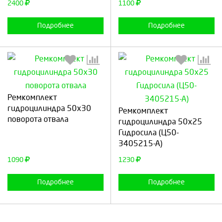
Продолжить
Отмена
Продолжить
Отмена
2400
1100
Подробнее
Подробнее
Ремкомплект
Выберите количество:
Выберите количество:
гидроцилиндра 50х30
Ремкомплект
поворота отвала
гидроцилиндра 50х25
Гидросила (Ц50-
3405215-А)
Продолжить
Отмена
Продолжить
Отмена
1090
1230
Подробнее
Подробнее