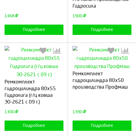
Гидросила
Продолжить
Отмена
Продолжить
Отмена
1468
1900
Подробнее
Подробнее
Ремкомплект
Выберите количество:
Выберите количество:
гидроцилиндра 80х50
Ремкомплект
производства Профмаш
гидроцилиндра 80х55
Гидролига (г/ц ковша
ЭО-2621 с 09 г.)
Продолжить
Отмена
Продолжить
Отмена
1300
1390
Подробнее
Подробнее