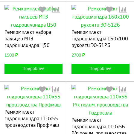
Выберите количество:
Выберите количество:
Ремкомплект набора
Ремкомплект
пальцев МТЗ
гидроцилиндра 160х100
гидроцилиндра Ц50
рукояти ЭО-5126
Продолжить
Отмена
Продолжить
Отмена
1900
2700
Подробнее
Подробнее
Ремкомплект
Выберите количество:
Выберите количество:
гидроцилиндра 110х55
Ремкомплект
производства Профмаш
гидроцилиндра 110х56
Р/к полим. производства