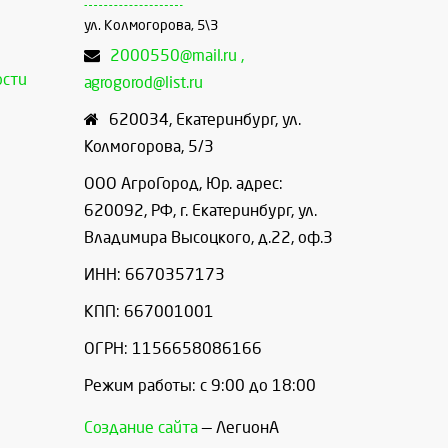
ул. Колмогорова, 5\3
2000550@mail.ru ,
ости
agrogorod@list.ru
620034
,
Екатеринбург
,
ул.
Колмогорова, 5/3
ООО АгроГород, Юр. адрес:
620092, РФ, г. Екатеринбург, ул.
Владимира Высоцкого, д.22, оф.3
ИНН: 6670357173
КПП: 667001001
ОГРН: 1156658086166
Режим работы: с 9:00 до 18:00
Создание сайта
— ЛегионА