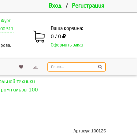
Вход
/
Регистрация
нбург
Ваша корзина:
000 311
0 / 0
Оформить заказ
рова,
альной техники
тром гильзы 100
Артикул:
100126