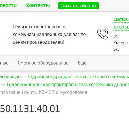
овости
Контакты
Скачать прайс-лист
Екатери
Сельскохозяйственная и
8 800 6
коммунальная техника для вас по
ул.
ценам производителей!
Колмого
5\3
ьные
Сменное оборудование
Ещё
лектующие
Гидроцилиндры для сельхозтехники и коммун
Гидроцилиндры для тракторов и сельхозтехники диаме
 подающей плиты КО-427 и мусоровозов
50.1131.40.01