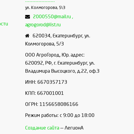
ул. Колмогорова, 5\3
2000550@mail.ru ,
ости
agrogorod@list.ru
620034
,
Екатеринбург
,
ул.
Колмогорова, 5/3
ООО АгроГород, Юр. адрес:
620092, РФ, г. Екатеринбург, ул.
Владимира Высоцкого, д.22, оф.3
ИНН: 6670357173
КПП: 667001001
ОГРН: 1156658086166
Режим работы: с 9:00 до 18:00
Создание сайта
— ЛегионА