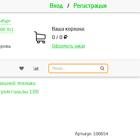
Вход
/
Регистрация
нбург
Ваша корзина:
000 311
0 / 0
Оформить заказ
рова,
альной техники
тром гильзы 100
Артикул:
100654