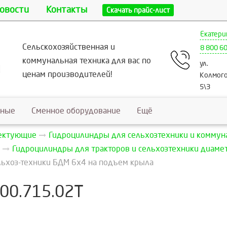
овости
Контакты
Скачать прайс-лист
Екатери
Сельскохозяйственная и
8 800 6
коммунальная техника для вас по
ул.
ценам производителей!
Колмого
5\3
ьные
Сменное оборудование
Ещё
лектующие
Гидроцилиндры для сельхозтехники и коммун
Гидроцилиндры для тракторов и сельхозтехники диаме
льхоз-техники БДМ 6х4 на подъем крыла
400.715.02Т