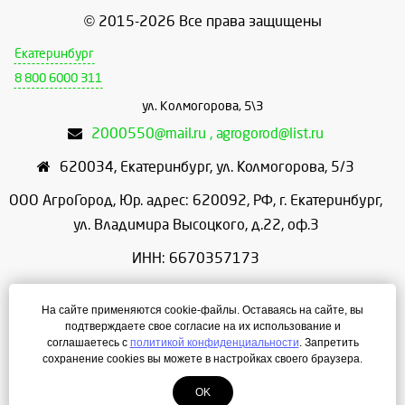
© 2015-2026 Все права защищены
Екатеринбург
8 800 6000 311
ул. Колмогорова, 5\3
2000550@mail.ru , agrogorod@list.ru
620034
,
Екатеринбург
,
ул. Колмогорова, 5/3
ООО АгроГород, Юр. адрес: 620092, РФ, г. Екатеринбург,
ул. Владимира Высоцкого, д.22, оф.3
ИНН: 6670357173
КПП: 667001001
На сайте применяются cookie-файлы. Оставаясь на сайте, вы
ОГРН: 1156658086166
подтверждаете свое согласие на их использование и
соглашаетесь с
политикой конфиденциальности
. Запретить
Режим работы: с 9:00 до 18:00
сохранение cookies вы можете в настройках своего браузера.
OK
Создание сайта
— ЛегионА