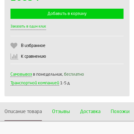
Добавить в корзину
Выберите количество:
Заказать в один клик
В избранное
Продолжить
Отмена
К сравнению
Самовывоз
в понедельник,
бесплатно
Транспортной компанией
1-5 д
Описание товара
Отзывы
Доставка
Похожие 