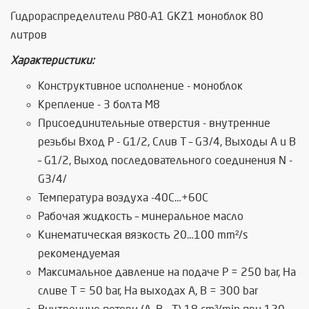
Гидрoраспределители Р80-А1 GKZ1 моноблок 80
литров
Характеристики:
Конструктивное исполнение - моноблок
Крепление - 3 болта М8
Присоединительные отверстия - внутренние
резьбы Вход Р - G1/2, Слив Т – G3/4, Выходы А и В
– G1/2, Выход последовательного соединения N -
G3/4/
Температура воздуха -40C…+60C
Рабочая жидкость – минеральное масло
Кинематическая вязкость 20…100 mm²/s
рекомендуемая
Максимальное давление на подаче P = 250 bar, На
сливе T = 50 bar, На выходах A, B = 300 bar