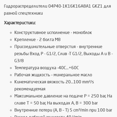
Гидрoраспределители 04Р40-1К16К16A8A1 GKZ1 для
разной спецтехники
Характеристики:
Конструктивное исполнение - моноблок
Крепление - 2 болта М8
Присоединительные отверстия - внутренние
резьбы Вход Р - G1/2, Слив -Т G1/2, Выходы А и В -
G3/8
Температура воздуха -40C…+60C
Рабочая жидкость – минеральное масло
Кинематическая вязкость 20…100 mm²/s
рекомендуемая
Максимальное давление на подаче P = 250 bar, На
сливе T = 50 bar, На выходах A, B = 300 bar
Внутренние потери (А, В – Т) 5 cm³/min при 100 bar