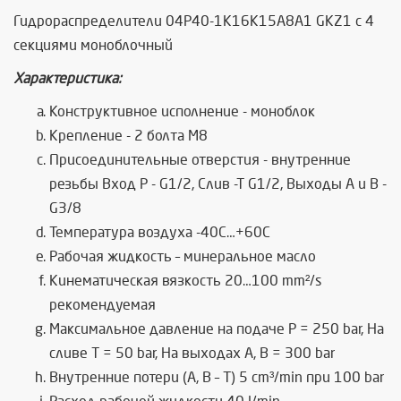
Гидрoраспределители 04Р40-1К16К15A8A1 GKZ1 с 4
секциями моноблочный
Характеристика:
Конструктивное исполнение - моноблок
Крепление - 2 болта М8
Присоединительные отверстия - внутренние
резьбы Вход Р - G1/2, Слив -Т G1/2, Выходы А и В -
G3/8
Температура воздуха -40C…+60C
Рабочая жидкость – минеральное масло
Кинематическая вязкость 20…100 mm²/s
рекомендуемая
Максимальное давление на подаче P = 250 bar, На
сливе T = 50 bar, На выходах A, B = 300 bar
Внутренние потери (А, В – Т) 5 cm³/min при 100 bar