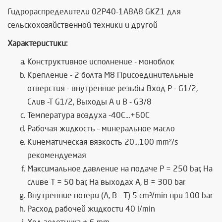
Гидрoраспределители 02Р40-1А8А8 GKZ1 для
сельскохозяйственной техники и другой
Характеристики:
Конструктивное исполнение - моноблок
Крепление - 2 болта М8 Присоединительные
отверстия - внутренние резьбы Вход Р - G1/2,
Слив -Т G1/2, Выходы А и В - G3/8
Температура воздуха -40C…+60C
Рабочая жидкость – минеральное масло
Кинематическая вязкость 20…100 mm²/s
рекомендуемая
Максимальное давление на подаче P = 250 bar, На
сливе T = 50 bar, На выходах A, B = 300 bar
Внутренние потери (А, В – Т) 5 cm³/min при 100 bar
Расход рабочей жидкости 40 l/min