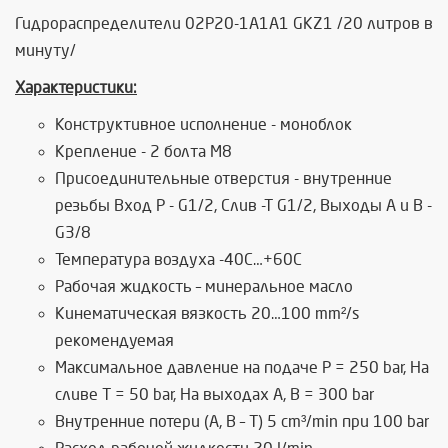
Гидрoраспределители 02Р20-1А1А1 GKZ1 /20 литров в
минуту/
Характеристики:
Конструктивное исполнение - моноблок
Крепление - 2 болта М8
Присоединительные отверстия - внутренние
резьбы Вход Р - G1/2, Слив -Т G1/2, Выходы А и В -
G3/8
Температура воздуха -40C…+60C
Рабочая жидкость – минеральное масло
Кинематическая вязкость 20…100 mm²/s
рекомендуемая
Максимальное давление на подаче P = 250 bar, На
сливе T = 50 bar, На выходах A, B = 300 bar
Внутренние потери (А, В – Т) 5 cm³/min при 100 bar