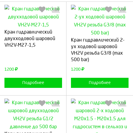
Кран гидравлический
Выберите количество:
Выберите количество:
двухходовой шаровой
Кран гидравлический 2-
VH2V-М27-1,5
ух ходовой шаровой
VH2V резьба G3/8 (max
500 bar)
Продолжить
Отмена
Продолжить
Отмена
1200
1200
Подробнее
Подробнее