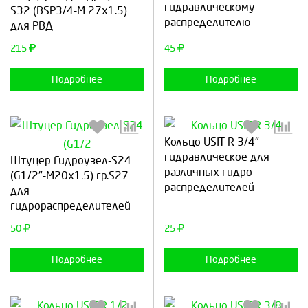
гидравлическому
S32 (BSP3/4-М 27х1.5)
распределителю
для РВД
Продолжить
Отмена
Продолжить
Отмена
215
45
Подробнее
Подробнее
Кольцо USIT R 3/4"
гидравлическое для
Штуцер Гидроузел-S24
Выберите количество:
Выберите количество:
различных гидро
(G1/2"-М20х1.5) гр.S27
распределителей
для
гидрораспределителей
Продолжить
Отмена
Продолжить
Отмена
50
25
Подробнее
Подробнее