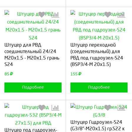
Выберите количество:
Выберите количество:
Штуцер для РВД
Штуцер переходной
соединительный 24/24
(соеденительный) для
М20х1.5 - М20х1.5 грань
РВД под гидроузел-S24
S24
(BSP3/4-М 20х1.5)
Продолжить
Отмена
Продолжить
Отмена
85
155
Подробнее
Подробнее
Штуцер Гидроузел-S24
Выберите количество:
Выберите количество:
(G3/8"-М20х1.5) гр.S22 к
Штуцер под гидроузел-