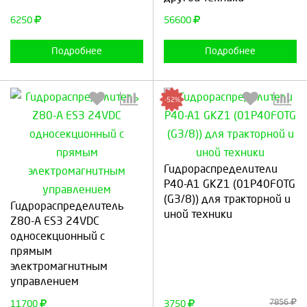
6250
56600
Подробнее
Подробнее
-52%
Гидрoраспределители
Р40-А1 GKZ1 (01P40FOTG
Выберите количество:
Выберите количество:
(G3/8)) для тракторной и
Гидрораспределитель
иной техники
Z80-А ES3 24VDC
односекционный с
прямым
Продолжить
Отмена
Продолжить
Отмена
электромагнитным
управлением
7856
11700
3750