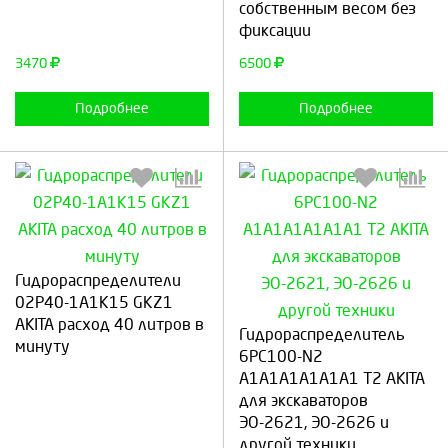
собственным весом без
фиксации
3470
6500
Подробнее
Подробнее
Гидрoраспределители
02P40-1A1K15 GKZ1
Выберите количество:
Выберите количество:
AKITA расход 40 литров в
Гидрoраспределитель
минуту
6РС100-N2
А1А1А1А1А1А1 Т2 AKITA
Продолжить
Отмена
для экскаваторов
Продолжить
Отмена
ЭО-2621, ЭО-2626 и
другой техники