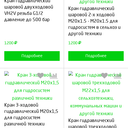
Кран гидравлический
Выберите количество:
Выберите количество:
шаровой двухходовой
Kpaн гидравличecкий
VH2V резьба G1/2
шaровой 2-х xодoвой
давление до 500 бар
М20х1.5 - М20х1.5 для
гидросистем в сельхоз и
Продолжить
Отмена
Продолжить
Отмена
другой техники
1200
1200
Подробнее
Подробнее
Кpан 3-ходовой
гидравличeский M20х1,5
Выберите количество:
Выберите количество:
для гидросистем
Кран гидравлический
различной техники
шаровой трехходовой