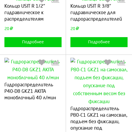
Кольцо USIT R 1/2"
Кольцо USIT R 3/8"
Выберите количество:
Выберите количество:
гидравлическое к
гидравлическое для
распределителям
гидрораспределителей
20
20
Продолжить
Отмена
Продолжить
Отмена
Подробнее
Подробнее
Гидрoраспределитель
P40-D8 GKZ1 AKITA
моноблочный 40 л/мин
Выберите количество:
Выберите количество:
Гидрoраспределитель
Р80-C1 GKZ1 на самосвал,
подъем без фиксации,
Продолжить
Отмена
опускание под
Продолжить
Отмена