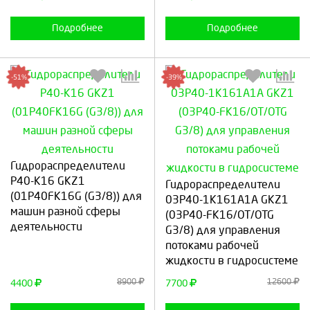
Подробнее
Подробнее
-51%
-39%
Выберите количество:
Выберите количество:
Гидрoраспределители
Р40-К16 GKZ1
Гидрoраспределители
(01P40FK16G (G3/8)) для
03Р40-1К161А1A GKZ1
машин разной сферы
(03Р40-FK16/OT/OTG
деятельности
Продолжить
Отмена
G3/8) для управления
Продолжить
Отмена
потоками рабочей
жидкости в гидросистеме
8900
12600
4400
7700