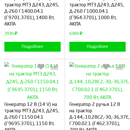
трактор МТЗ Д243, Д245,
трактор МТЗ Д243, Д245,
Д-260 Г1400.04.1
Д-260 Г1000.04.1
(Г9701.3701), 1400 Вт,
(Г964.3701), 1000 Вт,
Продолжить
Отмена
Продолжить
Отмена
AKITA
AKITA
7030
6300
Подробнее
Подробнее
Выберите количество:
Выберите количество:
Генератор 12 В (14 V) на
Генератор 2 ручья 12 В
трактор МТЗ Д243, Д245,
на трактор
Д-260 Г1150.04.1
Д-144,-10,28С2,-30,-36,37Е,
(Г9695.3701), 1150 Вт,
Г700.02.1 (Г462.3701),
Продолжить
Отмена
Продолжить
Отмена
AKITA
700 Вт, AKITA