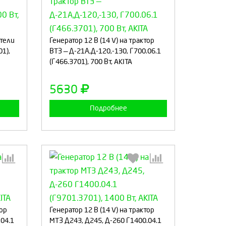
:
Выберите количество:
атели
Генератор 12 В (14 V) на трактор
01),
ВТЗ — Д-21А,Д-120,-130, Г700.06.1
(Г466.3701), 700 Вт, AKITA
а
Продолжить
Отмена
5630
Подробнее
:
Выберите количество:
тор
Генератор 12 В (14 V) на трактор
.04.1
МТЗ Д243, Д245, Д-260 Г1400.04.1