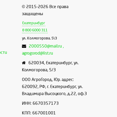
© 2015-2026 Все права
защищены
Екатеринбург
8 800 6000 311
ул. Колмогорова, 5\3
2000550@mail.ru ,
ости
agrogorod@list.ru
620034
,
Екатеринбург
,
ул.
Колмогорова, 5/3
ООО АгроГород, Юр. адрес:
620092, РФ, г. Екатеринбург, ул.
Владимира Высоцкого, д.22, оф.3
ИНН: 6670357173
КПП: 667001001