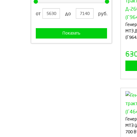
от
до
руб.
Генер
МТЗ Д
Показать
(Г964.
63
Генер
МТЗ (
700 Вт