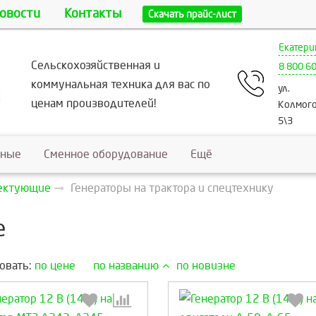
овости
Контакты
Скачать прайс-лист
Екатери
Сельскохозяйственная и
8 800 6
коммунальная техника для вас по
ул.
ценам производителей!
Колмого
5\3
ьные
Сменное оборудование
Ещё
лектующие
Генераторы на трактора и спецтехнику
е
овать:
по цене
по названию
по новизне