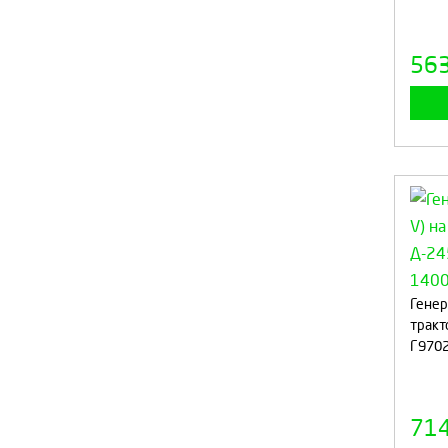
56
Генер
тракт
Г9702
71