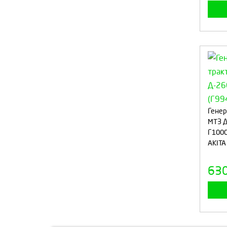
Генер
МТЗ Д
Г1000
AKITA
63