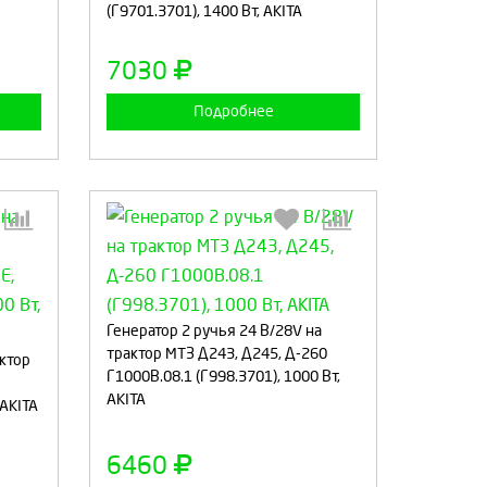
(Г9701.3701), 1400 Вт, AKITA
а
Продолжить
Отмена
7030
Подробнее
:
Выберите количество:
Генератор 2 ручья 24 В/28V на
трактор МТЗ Д243, Д245, Д-260
актор
Г1000В.08.1 (Г998.3701), 1000 Вт,
AKITA
 AKITA
а
Продолжить
Отмена
6460