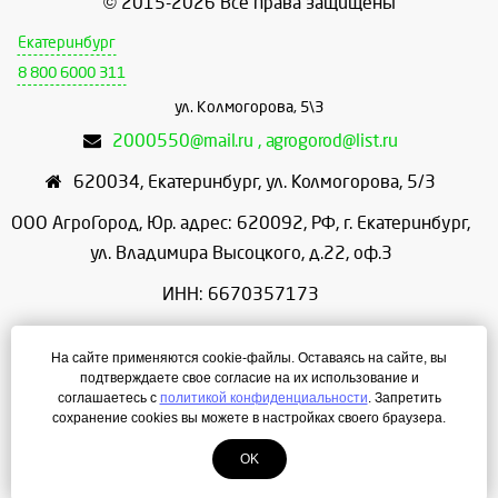
© 2015-2026 Все права защищены
Екатеринбург
8 800 6000 311
ул. Колмогорова, 5\3
2000550@mail.ru , agrogorod@list.ru
620034
,
Екатеринбург
,
ул. Колмогорова, 5/3
ООО АгроГород, Юр. адрес: 620092, РФ, г. Екатеринбург,
ул. Владимира Высоцкого, д.22, оф.3
ИНН: 6670357173
КПП: 667001001
На сайте применяются cookie-файлы. Оставаясь на сайте, вы
ОГРН: 1156658086166
подтверждаете свое согласие на их использование и
соглашаетесь с
политикой конфиденциальности
. Запретить
Режим работы: с 9:00 до 18:00
сохранение cookies вы можете в настройках своего браузера.
OK
Создание сайта
— ЛегионА