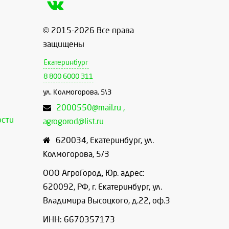
© 2015-2026 Все права
защищены
Екатеринбург
8 800 6000 311
ул. Колмогорова, 5\3
2000550@mail.ru ,
ости
agrogorod@list.ru
620034
,
Екатеринбург
,
ул.
Колмогорова, 5/3
ООО АгроГород, Юр. адрес:
620092, РФ, г. Екатеринбург, ул.
Владимира Высоцкого, д.22, оф.3
ИНН: 6670357173