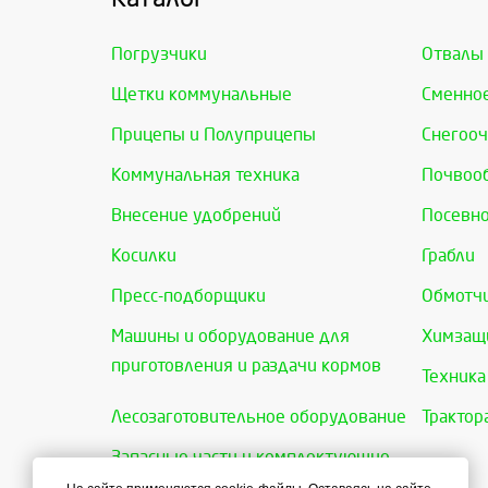
Погрузчики
Отвалы
Щетки коммунальные
Сменно
Прицепы и Полуприцепы
Снегооч
Коммунальная техника
Почвоо
Внесение удобрений
Посевно
Косилки
Грабли
Пресс-подборщики
Обмотчи
Машины и оборудование для
Химзащи
приготовления и раздачи кормов
Техника
Лесозаготовительное оборудование
Трактор
Запасные части и комплектующие