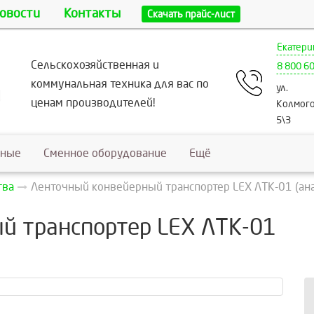
овости
Контакты
Скачать прайс-лист
Екатери
Сельскохозяйственная и
8 800 6
коммунальная техника для вас по
ул.
ценам производителей!
Колмого
5\3
ьные
Сменное оборудование
Ещё
тва
Ленточный конвейерный транспортер LEX ЛТК-01 (ан
й транспортер LEX ЛТК-01