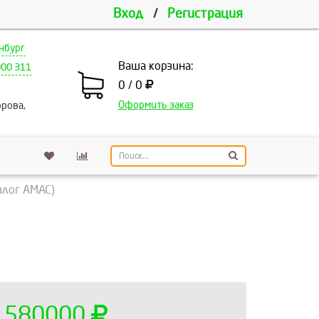
Вход
/
Регистрация
нбург
Ваша корзина:
000 311
0 / 0
Оформить заказ
рова,
алог AMAC)
580000