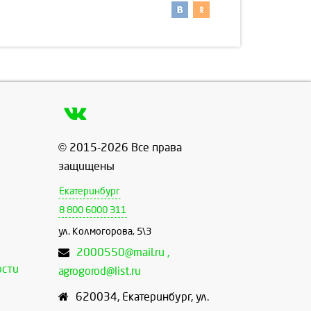
© 2015-2026 Все права
защищены
Екатеринбург
8 800 6000 311
ул. Колмогорова, 5\3
2000550@mail.ru ,
ости
agrogorod@list.ru
620034
,
Екатеринбург
,
ул.