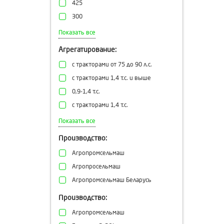
425
300
780
Показать все
Агрегатирование:
с тракторами от 75 до 90 л.с.
с тракторами 1,4 т.с. и выше
0,9-1,4 т.с.
с тракторами 1,4 т.с.
1,4т.с.
Показать все
Производство:
Агропромсельмаш
Агропросельмаш
Агропромсельмаш Беларусь
Производство:
Агропромсельмаш