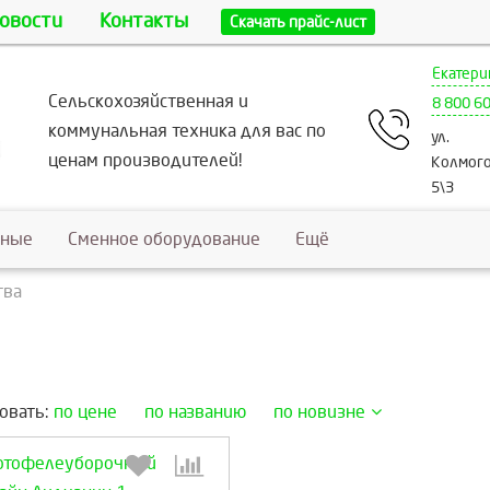
овости
Контакты
Скачать прайс-лист
Екатери
Сельскохозяйственная и
8 800 6
коммунальная техника для вас по
ул.
ценам производителей!
Колмого
5\3
ьные
Сменное оборудование
Ещё
тва
овать:
по цене
по названию
по новизне