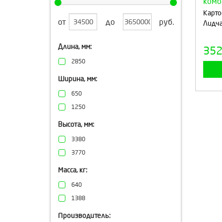
Карт
от
до
руб.
Лидча
Длина, мм:
35
2850
Ширина, мм:
650
1250
Высота, мм:
3380
3770
Масса, кг:
640
1388
Производитель: