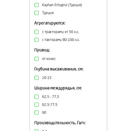
Kayhan Ertugrul (Турция)
Турция
Агрегатируются:
с тракторами от 50 л.с.
с такторами 80-100 л.с.
Привод:
от колес
Глубина высаживания, см:
10-15
Ширина междурядья, см:
62,5 - 77,5
62.5-77.5
90
Производительность, Га/ч: