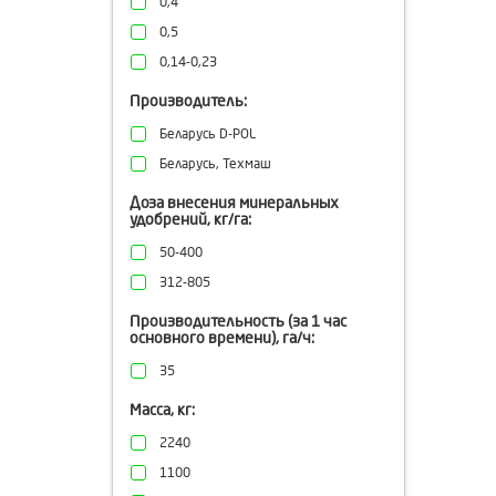
0,4
0,5
0,14-0,23
Производитель:
Беларусь D-POL
Беларусь, Техмаш
Доза внесения минеральных
удобрений, кг/га:
50-400
312-805
Производительность (за 1 час
основного времени), га/ч:
35
Масса, кг:
2240
1100