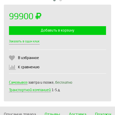
99900
Добавить в корзину
Выберите количество:
Заказать в один клик
В избранное
Продолжить
Отмена
К сравнению
Самовывоз
завтра и позже,
бесплатно
Транспортной компанией
1-5 д
Описание товара
Отзывы
Доставка
Похожие 