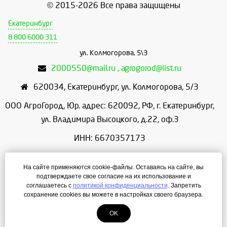
© 2015-2026 Все права защищены
Екатеринбург
8 800 6000 311
ул. Колмогорова, 5\3
2000550@mail.ru , agrogorod@list.ru
620034
,
Екатеринбург
,
ул. Колмогорова, 5/3
ООО АгроГород, Юр. адрес: 620092, РФ, г. Екатеринбург,
ул. Владимира Высоцкого, д.22, оф.3
ИНН: 6670357173
КПП: 667001001
На сайте применяются cookie-файлы. Оставаясь на сайте, вы
ОГРН: 1156658086166
подтверждаете свое согласие на их использование и
соглашаетесь с
политикой конфиденциальности
. Запретить
Режим работы: с 9:00 до 18:00
сохранение cookies вы можете в настройках своего браузера.
OK
Создание сайта
— ЛегионА