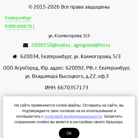
© 2015-2026 Все права защищены
Екатеринбург
8 800 6000 311
ул. Колмогорова, 5\3
2000550@mail.ru , agrogorod@list.ru
620034
,
Екатеринбург
,
ул. Колмогорова, 5/3
ООО АгроГород, Юр. адрес: 620092, РФ, г. Екатеринбург,
ул. Владимира Высоцкого, д.22, оф.3
ИНН: 6670357173
КПП: 667001001
На сайте применяются cookie-файлы. Оставаясь на сайте, вы
ОГРН: 1156658086166
подтверждаете свое согласие на их использование и
соглашаетесь с
политикой конфиденциальности
. Запретить
Режим работы: с 9:00 до 18:00
сохранение cookies вы можете в настройках своего браузера.
OK
Создание сайта
— ЛегионА