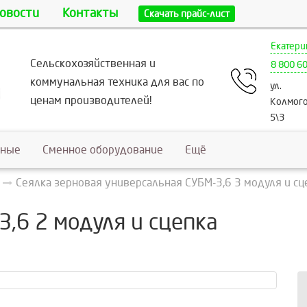
овости
Контакты
Скачать прайс-лист
Екатери
Сельскохозяйственная и
8 800 6
коммунальная техника для вас по
ул.
ценам производителей!
Колмого
5\3
ьные
Сменное оборудование
Ещё
Сеялка зерновая универсальная СУБМ-3,6 3 модуля и сц
3,6 2 модуля и сцепка