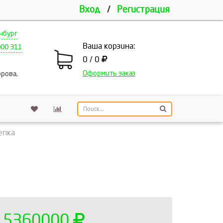
Вход
/
Регистрация
нбург
Ваша корзина:
000 311
0 / 0
Оформить заказ
рова,
епка
5360000