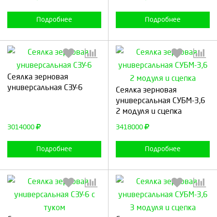
Подробнее
Подробнее
Сеялка зерновая
Выберите количество:
Выберите количество:
универсальная СЗУ-6
Сеялка зерновая
универсальная СУБМ-3,6
2 модуля и сцепка
Продолжить
Отмена
Продолжить
Отмена
3014000
3418000
Подробнее
Подробнее
Выберите количество:
Выберите количество: