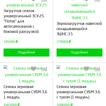
Загрузчик сеялок
Выберите количество:
Выберите количество:
универсальный ЗСУ-25
"Поток" для
Зернозагрузчик навесной
автосамосвалов с
складывающийся
боковой разгрузкой
ЗШНС-15
Продолжить
Отмена
Продолжить
Отмена
185000
278000
Подробнее
Подробнее
Выберите количество:
Выберите количество:
Сеялка зерновая
Сеялка зерновая
универсальная СУБМ-3,6
универсальная СУБМ-3,6
1 модуль
с туком (1 модуль)
Продолжить
Отмена
Продолжить
Отмена
1665000
2096000