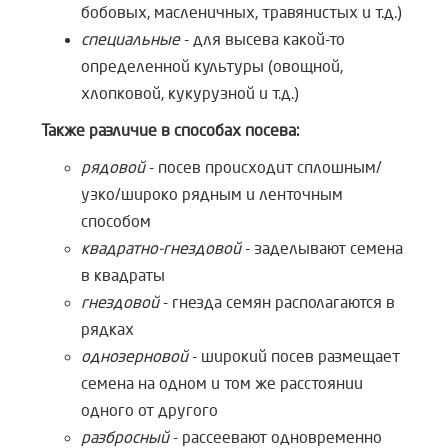
бобовых, масленичных, травянистых и т.д.)
специальные
- для высева какой-то
определенной культуры (овощной,
хлопковой, кукурузной и т.д.)
Также различие в способах посева:
рядовой
- посев происходит сплошным/
узко/широко рядным и ленточным
способом
квадратно-гнездовой
- заделывают семена
в квадраты
гнездовой
- гнезда семян располагаются в
рядках
однозерновой
- широкий посев размещает
семена на одном и том же расстоянии
одного от другого
разбросный
- рассеевают одновременно