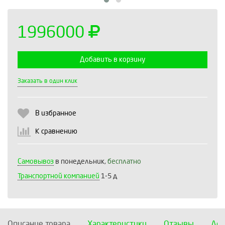
1996000
Добавить в корзину
Выберите количество:
Заказать в один клик
В избранное
Продолжить
Отмена
К сравнению
Самовывоз
в понедельник,
бесплатно
Транспортной компанией
1-5 д
Описание товара
Характеристики
Отзывы
Дос