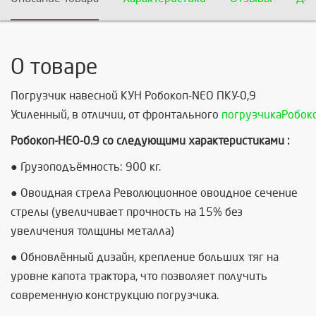
О товаре
Погрузчик навесной КУН Робокоп-NEO ПКУ-0,9
Усиленный
,
в
отличии
,
от
фронтального
погрузчика
Робок
Робокоп-НЕО-0.9 со следующими характеристиками :
● Грузоподъёмность: 900 кг.
● Овоидная стрела Революционное овоидное сечение
стрелы (увеличивает прочность на 15% без
увеличения толщины металла)
● Обновлённый дизайн, крепление больших тяг на
уровне капота трактора, что позволяет получить
современную конструкцию погрузчика.