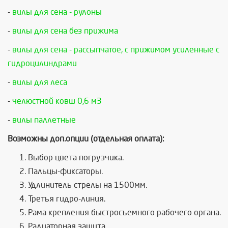
-
вилы для сена - рулоны
-
вилы для сена без прижима
-
вилы для сена - рассыпчатое, с прижимом усиленные с
гидроцилиндрами
-
вилы для леса
-
челюстной ковш 0,6 м3
-
вилы паллетные
Возможны
доп
.
опции
(
отдельная
оплата
):
Выбор
цвета
погрузчика
.
Пальцы
-
фиксаторы
.
Удлинитель
стрелы
на
1500
мм
.
Третья
гидро
-
линия
.
Рама
крепления
быстросъемного
рабочего
органа
.
Радиаторная
защита
.