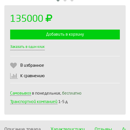
135000
Добавить в корзину
Выберите количество:
Заказать в один клик
В избранное
Продолжить
Отмена
К сравнению
Самовывоз
в понедельник,
бесплатно
Транспортной компанией
1-5 д
Описание товара
Характеристики
Отзывы
Дос