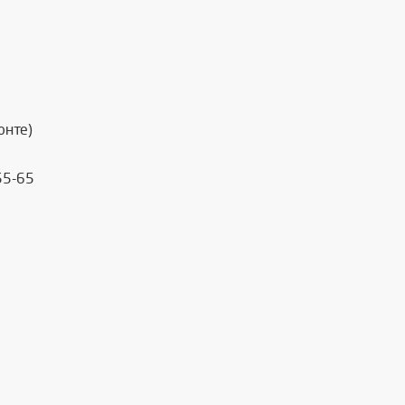
онте)
55-65