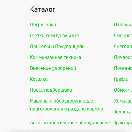
Каталог
Погрузчики
Отвалы
Щетки коммунальные
Сменно
Прицепы и Полуприцепы
Снегооч
Коммунальная техника
Почвоо
Внесение удобрений
Посевно
Косилки
Грабли
Пресс-подборщики
Обмотчи
Машины и оборудование для
Химзащи
приготовления и раздачи кормов
Техника
Лесозаготовительное оборудование
Трактор