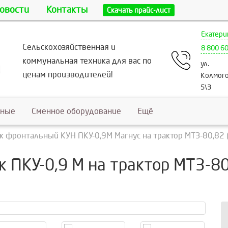
овости
Контакты
Скачать прайс-лист
Екатери
Сельскохозяйственная и
8 800 6
коммунальная техника для вас по
ул.
ценам производителей!
Колмого
5\3
ьные
Сменное оборудование
Ещё
к фронтальный КУН ПКУ-0,9М Магнус на трактор МТЗ-80,82 
 ПКУ-0,9 М на трактор МТЗ-80,