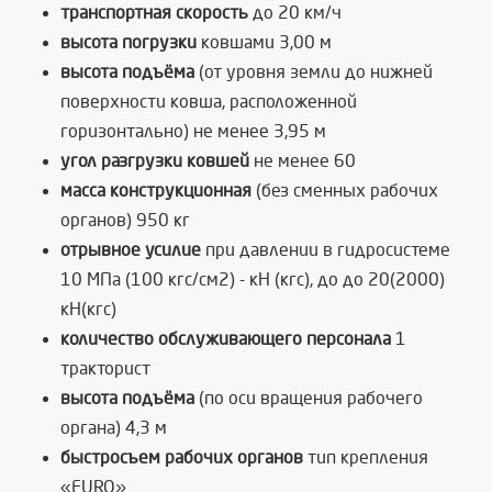
транспортная скорость
до 20 км/ч
высота погрузки
ковшами 3,00 м
высота подъёма
(от уровня земли до нижней
поверхности ковша, расположенной
горизонтально) не менее 3,95 м
угол разгрузки ковшей
не менее 60
масса конструкционная
(без сменных рабочих
органов) 950 кг
отрывное усилие
при давлении в гидросистеме
10 МПа (100 кгс/см2) - кН (кгс), до до 20(2000)
кН(кгс)
количество обслуживающего персонала
1
тракторист
высота подъёма
(по оси вращения рабочего
органа) 4,3 м
быстросъем рабочих органов
тип крепления
«EURO»