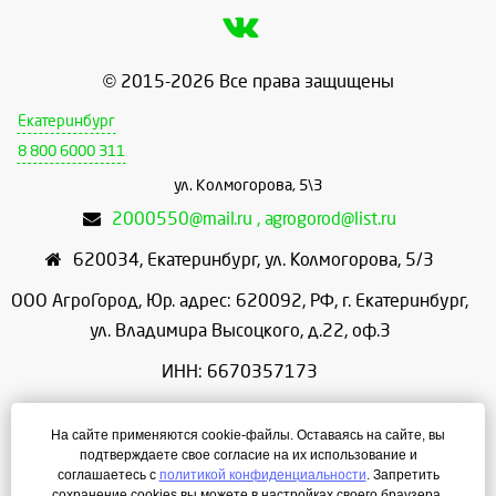
© 2015-2026 Все права защищены
Екатеринбург
8 800 6000 311
ул. Колмогорова, 5\3
2000550@mail.ru , agrogorod@list.ru
620034
,
Екатеринбург
,
ул. Колмогорова, 5/3
ООО АгроГород, Юр. адрес: 620092, РФ, г. Екатеринбург,
ул. Владимира Высоцкого, д.22, оф.3
ИНН: 6670357173
КПП: 667001001
На сайте применяются cookie-файлы. Оставаясь на сайте, вы
ОГРН: 1156658086166
подтверждаете свое согласие на их использование и
соглашаетесь с
политикой конфиденциальности
. Запретить
Режим работы: с 9:00 до 18:00
сохранение cookies вы можете в настройках своего браузера.