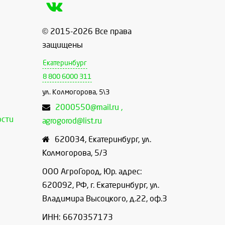
© 2015-2026 Все права
защищены
Екатеринбург
8 800 6000 311
ул. Колмогорова, 5\3
2000550@mail.ru ,
ости
agrogorod@list.ru
620034
,
Екатеринбург
,
ул.
Колмогорова, 5/3
ООО АгроГород, Юр. адрес:
620092, РФ, г. Екатеринбург, ул.
Владимира Высоцкого, д.22, оф.3
ИНН: 6670357173