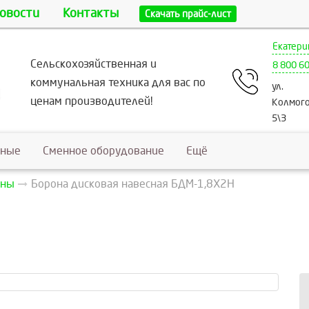
овости
Контакты
Скачать прайс-лист
Екатери
Сельскохозяйственная и
8 800 6
коммунальная техника для вас по
ул.
ценам производителей!
Колмого
5\3
ьные
Сменное оборудование
Ещё
оны
Борона дисковая навесная БДМ-1,8Х2Н