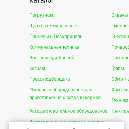
Каталог
Погрузчики
Отвалы
Щетки коммунальные
Сменно
Прицепы и Полуприцепы
Снегооч
Коммунальная техника
Почвоо
Внесение удобрений
Посевно
Косилки
Грабли
Пресс-подборщики
Обмотчи
Машины и оборудование для
Химзащи
приготовления и раздачи кормов
Техника
Лесозаготовительное оборудование
Трактор
Запасные части и комплектующие