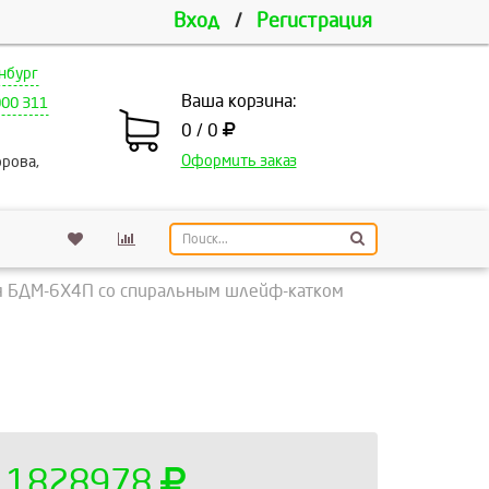
Вход
/
Регистрация
нбург
Ваша корзина:
000 311
0 / 0
Оформить заказ
рова,
я БДМ-6Х4П со спиральным шлейф-катком
1828978