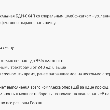
кладная БДМ-6Х4П со спиральным шлейф-катком - усиленна
ффективно выравнивать почву.
за смену
яжелых почвах – до 35% влажности
ными тракторами от 240 л.с. и выше
з сэкономить время, ранее затрачиваемое на несколько опе
чет выполнения всего комплекса операций за один проход
льность и мощность бороны позволяют использовать её н
во все регионы России.