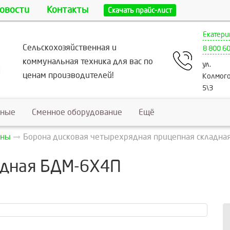
овости
Контакты
Скачать прайс-лист
Екатери
Сельскохозяйственная и
8 800 6
коммунальная техника для вас по
ул.
ценам производителей!
Колмого
5\3
ьные
Сменное оборудование
Ещё
оны
Борона дисковая четырехрядная прицепная складна
адная БДМ-6Х4П