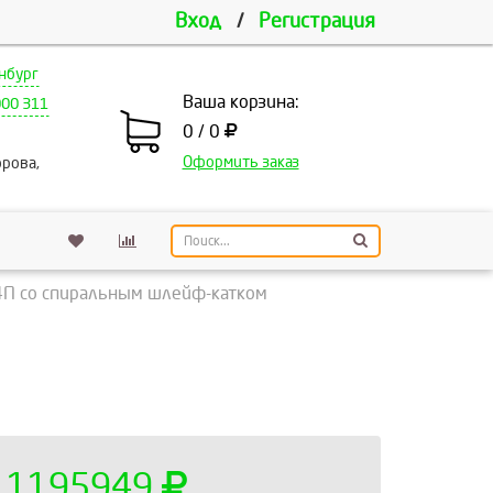
Вход
/
Регистрация
нбург
Ваша корзина:
000 311
0 / 0
Оформить заказ
рова,
4П со спиральным шлейф-катком
1195949