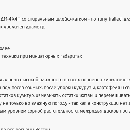
М-4Х4П со спиральным шлейф-катком - по типу trailed, дл
ек увеличен диаметр.
более
ть техники при миниатюрных габаритах
лых почв высокой влажности во всех почвенно-климатичес
под посев озимых, после уборки кукурузы, картофеля и св
атков культур, измельчать остатки жатвы и перемешивать
не только во влажную погоду – так как в конструкции нет 
м уровнем сорной растительности, межрядья дисков при эт
во все регионы России.