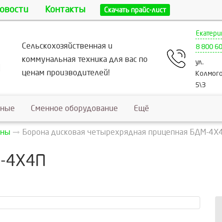
овости
Контакты
Скачать прайс-лист
Екатери
Сельскохозяйственная и
8 800 6
коммунальная техника для вас по
ул.
ценам производителей!
Колмого
5\3
ьные
Сменное оборудование
Ещё
оны
Борона дисковая четырехрядная прицепная БДМ-4Х
М-4Х4П