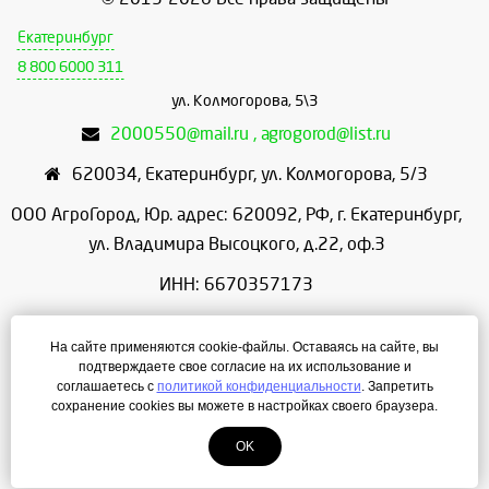
Екатеринбург
8 800 6000 311
ул. Колмогорова, 5\3
2000550@mail.ru , agrogorod@list.ru
620034
,
Екатеринбург
,
ул. Колмогорова, 5/3
ООО АгроГород, Юр. адрес: 620092, РФ, г. Екатеринбург,
ул. Владимира Высоцкого, д.22, оф.3
ИНН: 6670357173
КПП: 667001001
На сайте применяются cookie-файлы. Оставаясь на сайте, вы
ОГРН: 1156658086166
подтверждаете свое согласие на их использование и
соглашаетесь с
политикой конфиденциальности
. Запретить
Режим работы: с 9:00 до 18:00
сохранение cookies вы можете в настройках своего браузера.
OK
Создание сайта
— ЛегионА