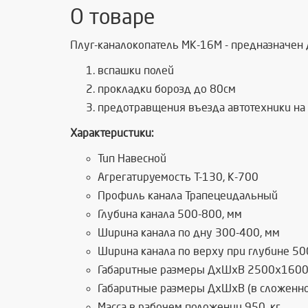
О товаре
Плуг-каналокопатель МК-16М - предназначен 
вспашки полей
прокладки борозд до 80см
предотравщения въезда автотехники на
Характеристики:
Тип Навесной
Агрегатируемость Т-130, К-700
Профиль канала Трапецеидальный
Глубина канала 500-800, мм
Ширина канала по дну 300-400, мм
Ширина канала по верху при глубине 50
Габаритные размеры ДхШхВ 2500х1600
Габаритные размеры ДхШхВ (в сложенн
Масса в рабочем положении 950, кг.