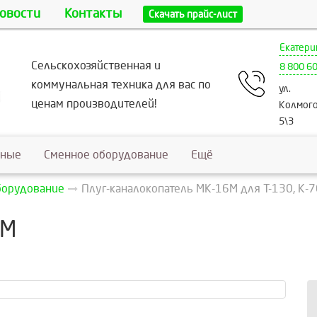
овости
Контакты
Скачать прайс-лист
Екатери
Сельскохозяйственная и
8 800 6
коммунальная техника для вас по
ул.
ценам производителей!
Колмого
5\3
ьные
Сменное оборудование
Ещё
борудование
Плуг-каналокопатель МК-16М для Т-130, К-
 М