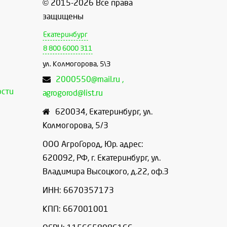
© 2015-2026 Все права
защищены
Екатеринбург
8 800 6000 311
ул. Колмогорова, 5\3
2000550@mail.ru ,
ости
agrogorod@list.ru
620034
,
Екатеринбург
,
ул.
Колмогорова, 5/3
ООО АгроГород, Юр. адрес:
620092, РФ, г. Екатеринбург, ул.
Владимира Высоцкого, д.22, оф.3
ИНН: 6670357173
КПП: 667001001