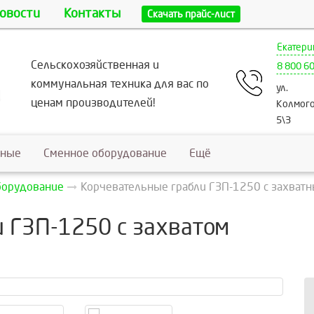
овости
Контакты
Скачать прайс-лист
Екатери
Сельскохозяйственная и
8 800 6
коммунальная техника для вас по
ул.
ценам производителей!
Колмого
5\3
ьные
Сменное оборудование
Ещё
борудование
Корчевательные грабли ГЗП-1250 с захватн
 ГЗП-1250 с захватом