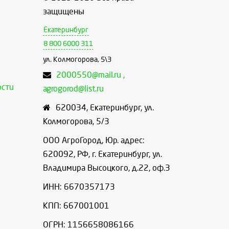
защищены
Екатеринбург
8 800 6000 311
ул. Колмогорова, 5\3
2000550@mail.ru ,
ости
agrogorod@list.ru
620034
,
Екатеринбург
,
ул.
Колмогорова, 5/3
ООО АгроГород, Юр. адрес:
620092, РФ, г. Екатеринбург, ул.
Владимира Высоцкого, д.22, оф.3
ИНН: 6670357173
КПП: 667001001
ОГРН: 1156658086166