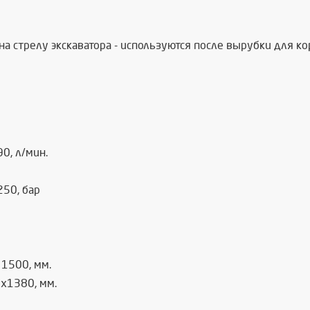
а стрелу экскаватора - используются после вырубки для ко
0, л/мин.
50, бар
 1500, мм.
х1380, мм.