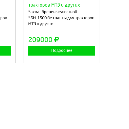
:
Выберите количество:
Захват бревен челюстной
оров
ЗБН-1500 без плиты для тракторов
МТЗ и других
а
Продолжить
Отмена
209000
Подробнее