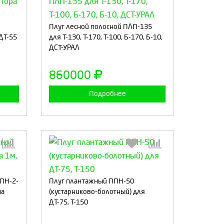
:
Выберите количество:
Плуг лесной полосной ПЛП-135
ТДТ-55
для Т-130, Т-170, Т-100, Б-170, Б-10,
ДСТ-УРАЛ
а
Продолжить
Отмена
860000
Подробнее
:
Выберите количество:
ПН-2-
Плуг плантажный ППН-50
на
(кустарниково-болотный) для
ДТ-75, Т-150
а
Продолжить
Отмена