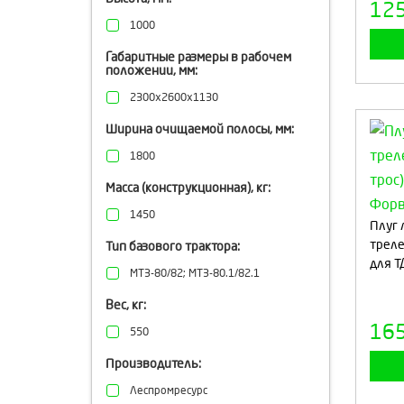
12
1000
Габаритные размеры в рабочем
положении, мм:
2300х2600х1130
Ширина очищаемой полосы, мм:
1800
Масса (конструкционная), кг:
1450
Плуг
треле
Тип базового трактора:
для Т
МТЗ-80/82; МТЗ-80.1/82.1
Вес, кг:
16
550
Производитель:
Леспромресурс