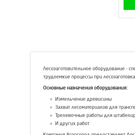
Лесозаготовительное оборудование -
сп
трудоемкие процессы при лесозаготовках
Основные назначения оборудования:
Измельчение древисины
Захват лесоматериалов для трансп
Трелевочные работы для штабели
И других работ
Компания Агрогород предоставляет Дос