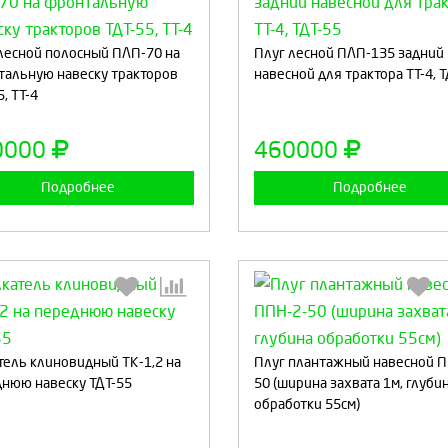
Выберите количество:
Выберите количество
лесной полосный ПЛП-70 на
Плуг лесной ПЛП-135 задний
альную навеску тракторов
навесной для трактора ТТ-4, 
, ТТ-4
Продолжить
Отмена
Продолжить
Отмен
0000
460000
Подробнее
Подробнее
Выберите количество:
Выберите количество
тель клиновидный ТК-1,2 на
Плуг плантажный навесной П
нюю навеску ТДТ-55
50 (ширина захвата 1м, глуби
обработки 55см)
Продолжить
Отмена
Продолжить
Отмен