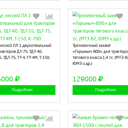
Выберите количество:
Выберите количество
лесной ПЛ 1 двухотвальный
Трелевочный захват
ракторов ДТ-75, ТДТ-40,
«Горыныч-800» для трактор
, ТДТ-75, ТТ-4, ТТ-4М, Т-150,
тягового класса 1,4 т.с. (МТЗ-8
ЮМЗ и др.)
Продолжить
Отмена
Продолжить
Отмен
5000
129000
Подробнее
Подробнее