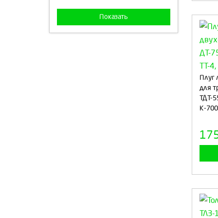
Показать
Плуг 
для т
ТДТ-55
К-700
17