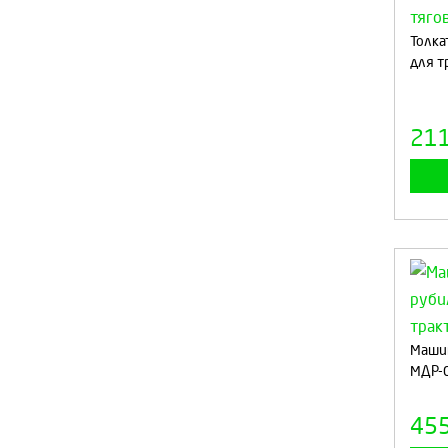
Толка
для т
21
Машин
МДР-0
45