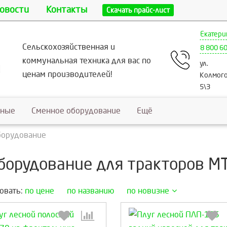
овости
Контакты
Скачать прайс-лист
Екатери
Сельскохозяйственная и
8 800 6
коммунальная техника для вас по
ул.
ценам производителей!
Колмого
5\3
ьные
Сменное оборудование
Ещё
борудование
борудование для тракторов МТ
овать:
по цене
по названию
по новизне