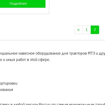
Подробнее
«
1
2
ециальное навесное оборудование для тракторов МТЗ и др
 и иных работ в этой сфере.
ортировки
рования
тавку в любой регион России по самым минимальным тари