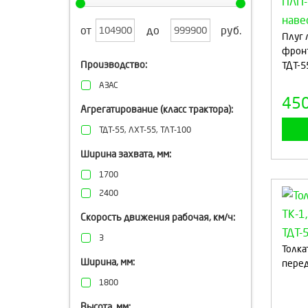
от
до
руб.
Плуг 
фронт
Производство:
ТДТ-55
АЗАС
45
Агрегатирование (класс трактора):
ТДТ-55, ЛХТ-55, ТЛТ-100
Ширина захвата, мм:
1700
2400
Скорость движения рабочая, км/ч:
3
Толка
Ширина, мм:
перед
1800
Высота, мм: