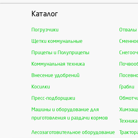
Каталог
Погрузчики
Отвалы
Щетки коммунальные
Сменно
Прицепы и Полуприцепы
Снегооч
Коммунальная техника
Почвоо
Внесение удобрений
Посевно
Косилки
Грабли
Пресс-подборщики
Обмотчи
Машины и оборудование для
Химзащи
приготовления и раздачи кормов
Техника
Лесозаготовительное оборудование
Трактор