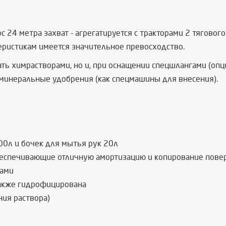
 24 метра захват - агрегатируется с тракторами 2 тяговог
теристикам имеется значительное превосходство.
ть химрастворами, но и, при оснащении спецшлангами (опци
 минеральные удобрения (как спецмашины для внесения).
00л и бочек для мытья рук 20л
беспечивающие отличную амортизацию и копирование пове
рами
также гидрофицирована
ния раствора)