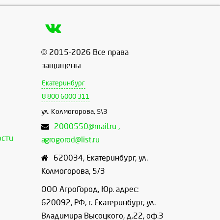
© 2015-2026 Все права
защищены
Екатеринбург
8 800 6000 311
ул. Колмогорова, 5\3
2000550@mail.ru ,
ости
agrogorod@list.ru
620034
,
Екатеринбург
,
ул.
Колмогорова, 5/3
ООО АгроГород, Юр. адрес:
620092, РФ, г. Екатеринбург, ул.
Владимира Высоцкого, д.22, оф.3