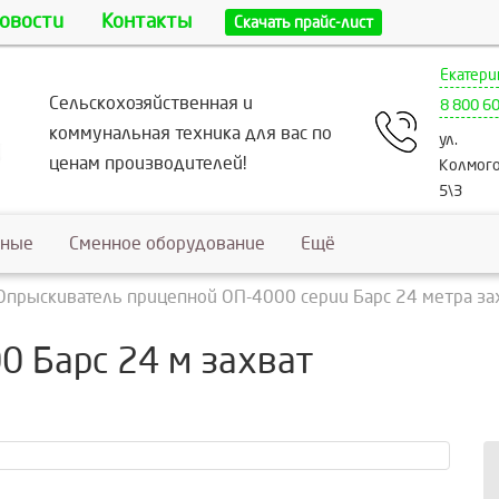
овости
Контакты
Скачать прайс-лист
Екатери
Сельскохозяйственная и
8 800 6
коммунальная техника для вас по
ул.
ценам производителей!
Колмого
5\3
ьные
Сменное оборудование
Ещё
Опрыскиватель прицепной ОП-4000 серии Барс 24 метра за
0 Барс 24 м захват