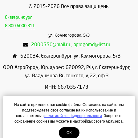
© 2015-2026 Все права защищены
Екатеринбург
8 800 6000 311
ул. Колмогорова, 5\3
2000550@mail.ru , agrogorod@list.ru
620034
,
Екатеринбург
,
ул. Колмогорова, 5/3
ООО АгроГород, Юр. адрес: 620092, РФ, г. Екатеринбург,
ул. Владимира Высоцкого, д.22, оф.3
ИНН: 6670357173
КПП: 667001001
На сайте применяются cookie-файлы. Оставаясь на сайте, вы
ОГРН: 1156658086166
подтверждаете свое согласие на их использование и
соглашаетесь с
политикой конфиденциальности
. Запретить
Режим работы: с 9:00 до 18:00
сохранение cookies вы можете в настройках своего браузера.
OK
Создание сайта
— ЛегионА