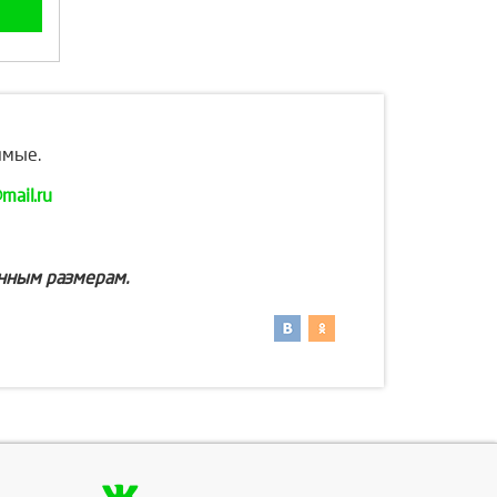
ямые.
ail.ru
анным размерам.