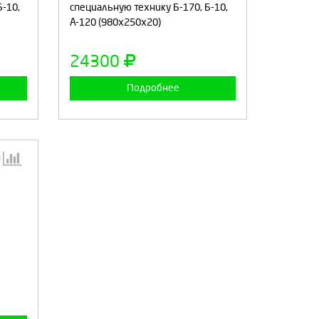
Б-10,
специальную технику Б-170, Б-10,
А-120 (980х250х20)
а
Продолжить
Отмена
24300
Подробнее
:
а