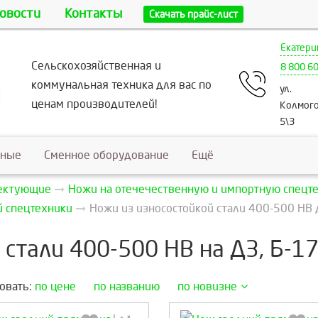
овости
Контакты
Скачать прайс-лист
Екатери
Сельскохозяйственная и
8 800 6
коммунальная техника для вас по
ул.
ценам производителей!
Колмого
5\3
ьные
Сменное оборудование
Ещё
лектующие
Ножи на отечечественную и импортную спецт
й спецтехники
Ножи из износостойкой стали 400-500 HB д
стали 400-500 HB на ДЗ, Б-17
овать:
по цене
по названию
по новизне