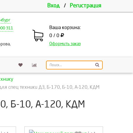
Вход
/
Регистрация
нбург
Ваша корзина:
000 311
0 / 0
Оформить заказ
рова,
ехнику
ля спец техники ДЗ, Б-170, Б-10, А-120, КДМ
0, Б-10, А-120, КДМ