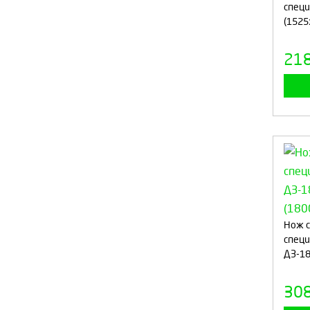
специ
(1525
21
Нож с
специ
ДЗ-18
30