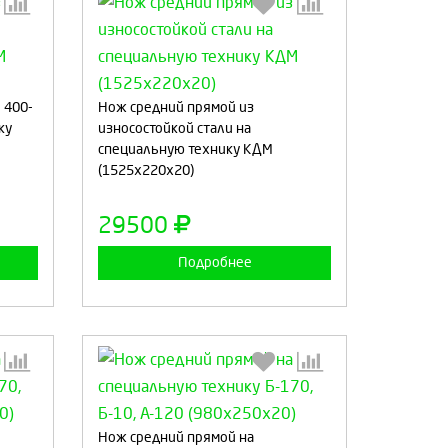
:
Выберите количество:
 400-
Нож средний прямой из
ку
износостойкой стали на
специальную технику КДМ
(1525х220х20)
а
Продолжить
Отмена
29500
Подробнее
:
Выберите количество:
Нож средний прямой на