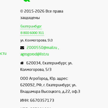
© 2015-2026 Все права
защищены
Екатеринбург
8 800 6000 311
ул. Колмогорова, 5\3
2000550@mail.ru ,
ости
agrogorod@list.ru
620034
,
Екатеринбург
,
ул.
Колмогорова, 5/3
ООО АгроГород, Юр. адрес:
620092, РФ, г. Екатеринбург, ул.
Владимира Высоцкого, д.22, оф.3
ИНН: 6670357173