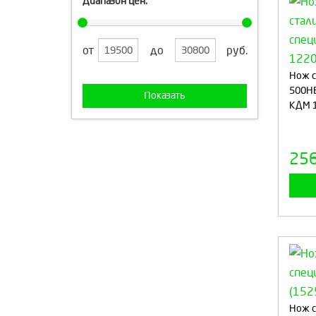
Диапазон цен:
от
до
руб.
Нож с
500HB
Показать
КДМ 
25
Нож с