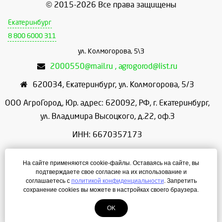
© 2015-2026 Все права защищены
Екатеринбург
8 800 6000 311
ул. Колмогорова, 5\3
2000550@mail.ru , agrogorod@list.ru
620034
,
Екатеринбург
,
ул. Колмогорова, 5/3
ООО АгроГород, Юр. адрес: 620092, РФ, г. Екатеринбург,
ул. Владимира Высоцкого, д.22, оф.3
ИНН: 6670357173
КПП: 667001001
На сайте применяются cookie-файлы. Оставаясь на сайте, вы
ОГРН: 1156658086166
подтверждаете свое согласие на их использование и
соглашаетесь с
политикой конфиденциальности
. Запретить
Режим работы: с 9:00 до 18:00
сохранение cookies вы можете в настройках своего браузера.
OK
Создание сайта
— ЛегионА