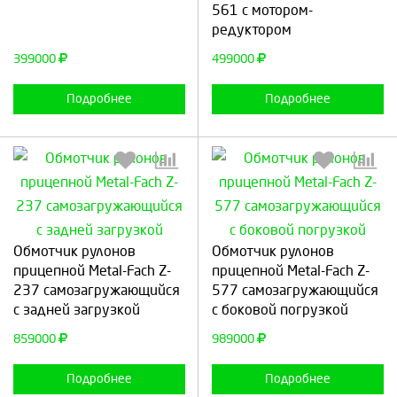
561 с мотором-
редуктором
Продолжить
Отмена
Продолжить
Отмена
399000
499000
Подробнее
Подробнее
Выберите количество:
Выберите количество:
Обмотчик рулонов
Обмотчик рулонов
прицепной Metal-Fach Z-
прицепной Metal-Fach Z-
237 самозагружающийся
577 самозагружающийся
с задней загрузкой
с боковой погрузкой
Продолжить
Отмена
Продолжить
Отмена
859000
989000
Подробнее
Подробнее