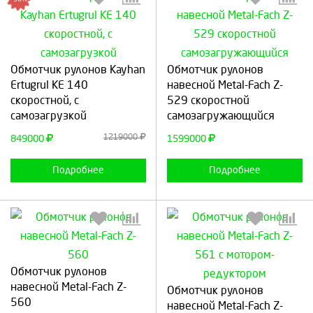
Выберите количество:
Выберите количество:
Обмотчик рулонов Kayhan
Обмотчик рулонов
Ertugrul KE 140
навесной Metal-Fach Z-
скоростной, с
529 скоростной
самозагрузкой
самозагружающийся
Продолжить
Отмена
Продолжить
Отмена
1219000
849000
1599000
Подробнее
Подробнее
Обмотчик рулонов
Выберите количество:
Выберите количество:
навесной Metal-Fach Z-
Обмотчик рулонов
560
навесной Metal-Fach Z-