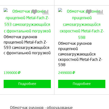
Обмотчик рулонов
Выберите количество:
Выберите количество:
прицепной Metal-Fach Z-
Обмотчик рулонов
593 самозагружающийся
прицепной
с фронтальной погрузкой
самозагружающийся
скоростной Metal-Fach Z-
Продолжить
Отмена
Продолжить
Отмена
598
1399000
2499000
Подробнее
Подробнее
Обмотчик рулонов - оборудование