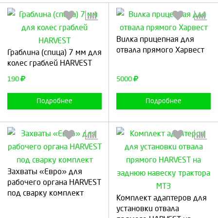
Выберите количество:
Выберите количество:
Вилка прицепная для
отвала прямого Харвест
Граблина (спица) 7 мм для
колес граблей HARVEST
190
5000
Продолжить
Отмена
Продолжить
Отмена
Подробнее
Подробнее
Захваты «Евро» для
рабочего органа HARVEST
Выберите количество:
Выберите количество:
под сварку комплект
Комплект адаптеров для
установки отвала