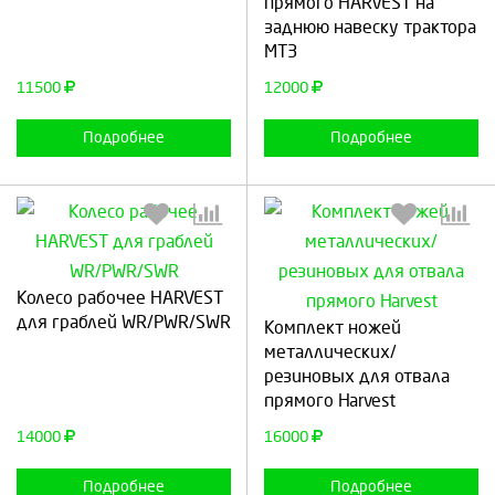
прямого HARVEST на
заднюю навеску трактора
Продолжить
Отмена
Продолжить
Отмена
МТЗ
11500
12000
Подробнее
Подробнее
Колесо рабочее HARVEST
Выберите количество:
Выберите количество:
для граблей WR/PWR/SWR
Комплект ножей
металлических/
резиновых для отвала
прямого Harvest
Продолжить
Отмена
Продолжить
Отмена
14000
16000
Подробнее
Подробнее