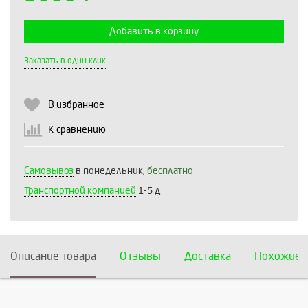
Добавить в корзину
Выберите количество:
Заказать в один клик
В избранное
Продолжить
Отмена
К сравнению
Самовывоз
в понедельник,
бесплатно
Транспортной компанией
1-5 д
Описание товара
Отзывы
Доставка
Похожие 