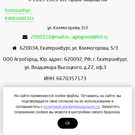
Екатеринбург
8 800 6000 311
ул. Колмогорова, 5\3
2000550@mail.ru , agrogorod@list.ru
620034
,
Екатеринбург
,
ул. Колмогорова, 5/3
ООО АгроГород, Юр. адрес: 620092, РФ, г. Екатеринбург,
ул. Владимира Высоцкого, д.22, оф.3
ИНН: 6670357173
КПП: 667001001
На сайте применяются cookie-файлы. Оставаясь на сайте, вы
ОГРН: 1156658086166
подтверждаете свое согласие на их использование и
соглашаетесь с
политикой конфиденциальности
. Запретить
Режим работы: с 9:00 до 18:00
сохранение cookies вы можете в настройках своего браузера.
OK
Создание сайта
— ЛегионА