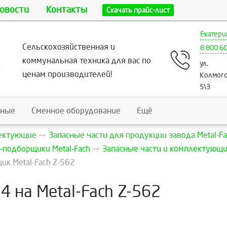
овости
Контакты
Скачать прайс-лист
Екатери
Сельскохозяйственная и
8 800 6
коммунальная техника для вас по
ул.
ценам производителей!
Колмого
5\3
ьные
Сменное оборудование
Ещё
лектующие
Запасные части для продукции завода Metal-Fa
-подборщики Metal-Fach
Запасные части и комплектующие
к Metal-Fach Z-562
 на Metal-Fach Z-562