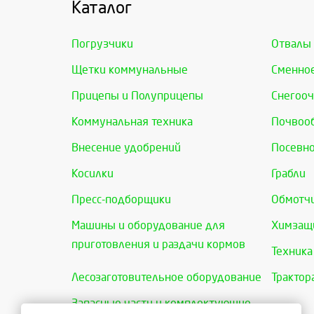
Каталог
Погрузчики
Отвалы
Щетки коммунальные
Сменно
Прицепы и Полуприцепы
Снегооч
Коммунальная техника
Почвоо
Внесение удобрений
Посевно
Косилки
Грабли
Пресс-подборщики
Обмотчи
Машины и оборудование для
Химзащи
приготовления и раздачи кормов
Техника
Лесозаготовительное оборудование
Трактор
Запасные части и комплектующие