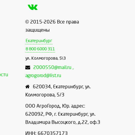
© 2015-2026 Все права
защищены
Екатеринбург
8 800 6000 311
ул. Колмогорова, 5\3
2000550@mail.ru ,
ости
agrogorod@list.ru
620034
,
Екатеринбург
,
ул.
Колмогорова, 5/3
ООО АгроГород, Юр. адрес:
620092, РФ, г. Екатеринбург, ул.
Владимира Высоцкого, д.22, оф.3
ИНН: 6670357173