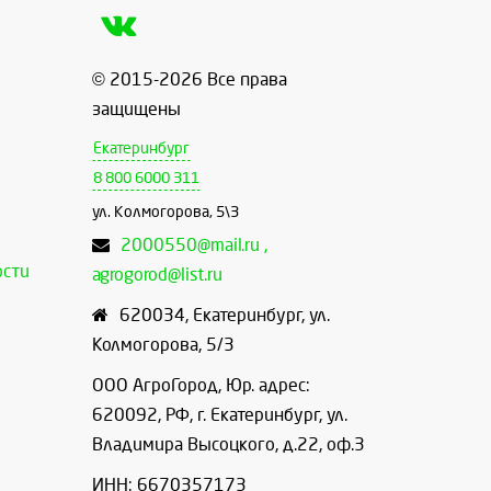
© 2015-2026 Все права
защищены
Екатеринбург
8 800 6000 311
ул. Колмогорова, 5\3
2000550@mail.ru ,
ости
agrogorod@list.ru
620034
,
Екатеринбург
,
ул.
Колмогорова, 5/3
ООО АгроГород, Юр. адрес:
620092, РФ, г. Екатеринбург, ул.
Владимира Высоцкого, д.22, оф.3
ИНН: 6670357173