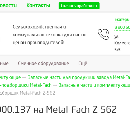
овости
Контакты
Скачать прайс-лист
Екатери
Сельскохозяйственная и
8 800 6
коммунальная техника для вас по
ул.
ценам производителей!
Колмого
5\3
ьные
Сменное оборудование
Ещё
лектующие
Запасные части для продукции завода Metal-Fa
-подборщики Metal-Fach
Запасные части и комплектующие
дборщик Metal-Fach Z-562
00.137 на Metal-Fach Z-562