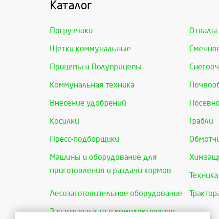
Каталог
Погрузчики
Отвалы
Щетки коммунальные
Сменно
Прицепы и Полуприцепы
Снегооч
Коммунальная техника
Почвоо
Внесение удобрений
Посевно
Косилки
Грабли
Пресс-подборщики
Обмотчи
Машины и оборудование для
Химзащи
приготовления и раздачи кормов
Техника
Лесозаготовительное оборудование
Трактор
Запасные части и комплектующие