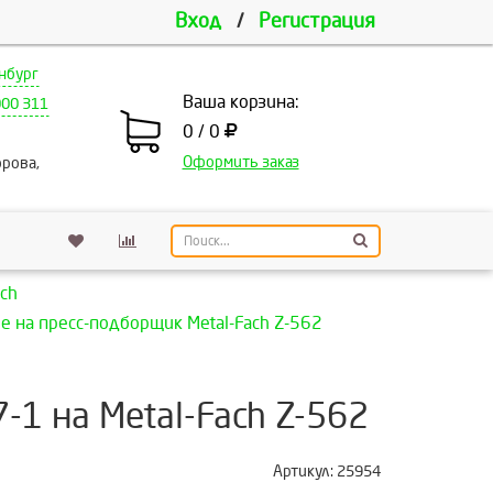
Вход
/
Регистрация
нбург
Ваша корзина:
000 311
0 / 0
Оформить заказ
рова,
ch
 на пресс-подборщик Metal-Fach Z-562
1 на Metal-Fach Z-562
Артикул:
25954