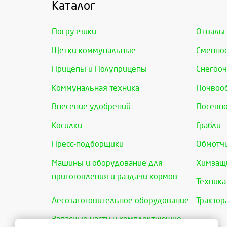
Каталог
Погрузчики
Отвалы
Щетки коммунальные
Сменно
Прицепы и Полуприцепы
Снегооч
Коммунальная техника
Почвоо
Внесение удобрений
Посевно
Косилки
Грабли
Пресс-подборщики
Обмотчи
Машины и оборудование для
Химзащи
приготовления и раздачи кормов
Техника
Лесозаготовительное оборудование
Трактор
Запасные части и комплектующие