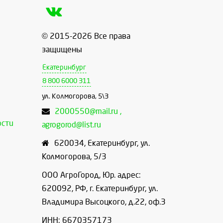
© 2015-2026 Все права
защищены
Екатеринбург
8 800 6000 311
ул. Колмогорова, 5\3
2000550@mail.ru ,
ости
agrogorod@list.ru
620034
,
Екатеринбург
,
ул.
Колмогорова, 5/3
ООО АгроГород, Юр. адрес:
620092, РФ, г. Екатеринбург, ул.
Владимира Высоцкого, д.22, оф.3
ИНН: 6670357173