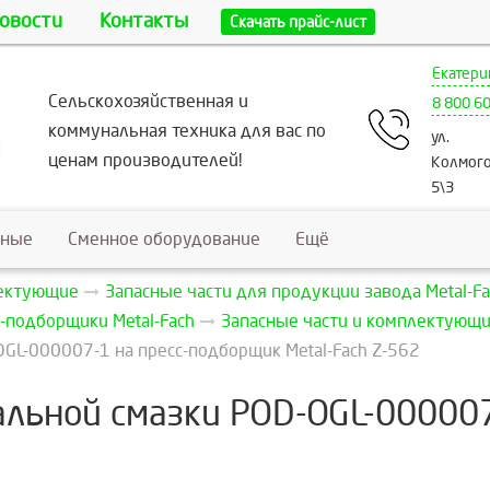
овости
Контакты
Скачать прайс-лист
Екатери
Сельскохозяйственная и
8 800 6
коммунальная техника для вас по
ул.
ценам производителей!
Колмого
5\3
ьные
Сменное оборудование
Ещё
лектующие
Запасные части для продукции завода Metal-Fa
-подборщики Metal-Fach
Запасные части и комплектующие
GL-000007-1 на пресс-подборщик Metal-Fach Z-562
льной смазки POD-OGL-000007-