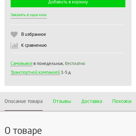
Добавить в корзину
Выберите количество:
Заказать в один клик
В избранное
Продолжить
Отмена
К сравнению
Самовывоз
в понедельник,
бесплатно
Транспортной компанией
1-5 д
Описание товара
Отзывы
Доставка
Похожие 
О товаре